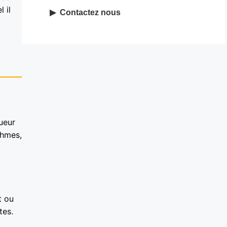
 il
Contactez nous
ueur
thmes,
t ou
tes.