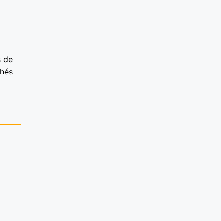
s de
hés.