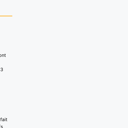
ont
33
fait
fs