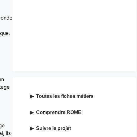
econde
ique.
en
tage
Toutes les fiches métiers
Comprendre ROME
ge
Suivre le projet
, ils