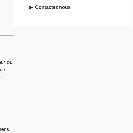
Contactez nous
eur ou
ue.
e
sens