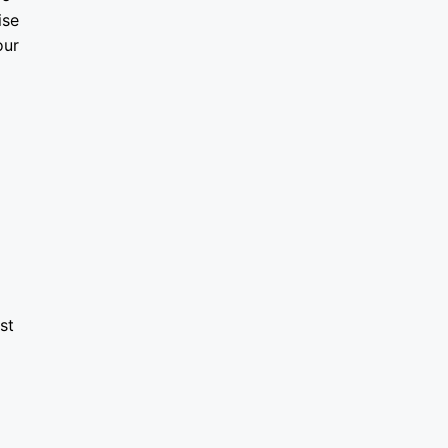
ise
our
st