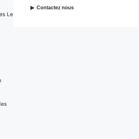
Contactez nous
ées Le
n
des